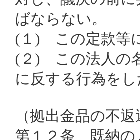
ばならない。
(１) この定款
(２) この法人
に反する行為をし
（拠出金品の不返
第１２条 既納の