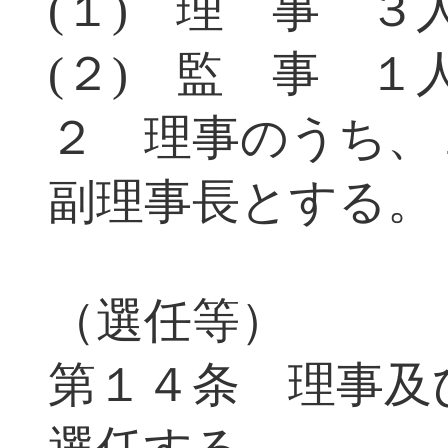
(１) 理 事 ３
(２) 監 事 １
２ 理事のうち、
副理事長とする。
（選任等）
第１４条 理事及